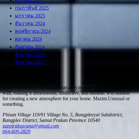
มีนาคม 2025
กุมภาพันธ์ 2025
มกราคม 2025
ธันวาคม 2024
พฤศจิกายน 2024
ตุลาคม 2024
กันยายน 2024
สิงหาคม 2024
สิงหาคม 2023
Quick contact info
GoodVibesTexture is a paint that adds texture and pattern to the
wall, making it dimensional, distinctive, and durable. It is suitable
for creating a new atmosphere for your home.
Mazim.Unusual or
something.
Phisan Village 119/91 Village No. 5, Bangpleeyai Subdistrict,
Bangplee District, Samut Prakan Province 10540
supotraksavana@gmail.com
064-609-2829