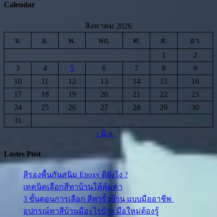
Calendar
สิงหาคม 2026
จ.
อ.
พ.
พฤ.
ศ.
ส.
อา.
1
2
3
4
5
6
7
8
9
10
11
12
13
14
15
16
17
18
19
20
21
22
23
24
25
26
27
28
29
30
31
« มิ.ย.
Lastes Post
สีรองพื้นกันสนิม Epoxy ดียังไง ?
เทคนิคเลือกสีทาบ้านให้คุ้มค่า
3 ขั้นตอนการเลือก สีทารั้วบ้าน แบบมืออาชีพ
อุปกรณ์ทาสีบ้านมีอะไรบ้าง มือใหม่ต้องรู้