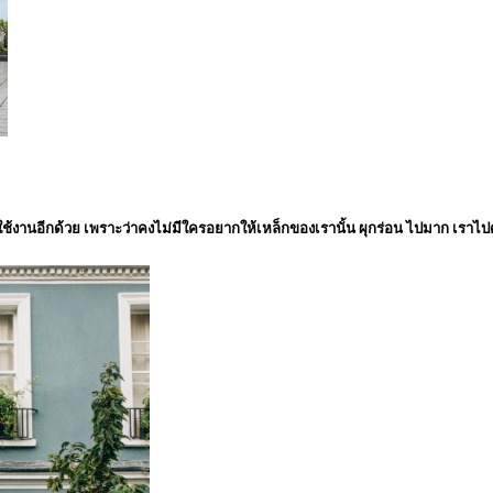
งานอีกด้วย เพราะว่าคงไม่มีใครอยากให้เหล็กของเรานั้น ผุกร่อน ไปมาก เราไปดูกั