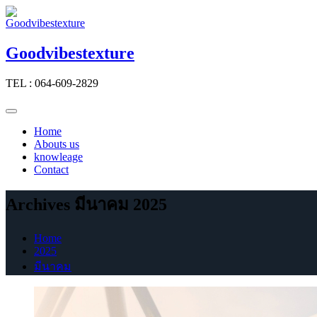
Skip
to
content
Goodvibestexture
TEL : 064-609-2829
Home
Abouts us
knowleage
Contact
Archives มีนาคม 2025
Home
2025
มีนาคม