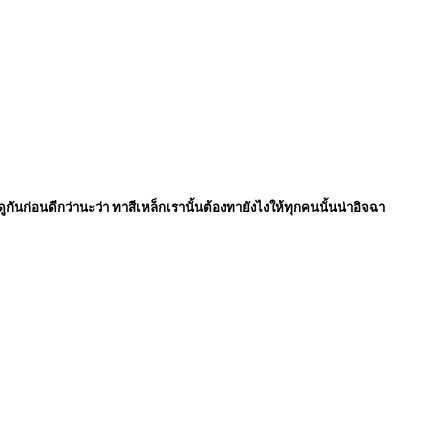
นก่อนดีกว่านะว่า ทาสีเหล็กเรานั้นต้องทายังไงให้ทุกคนนั้นน่าอิจฉา