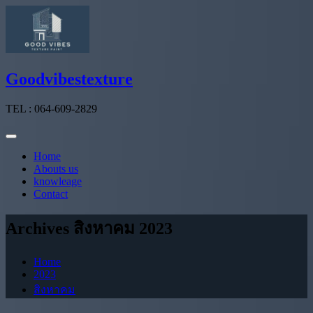
Skip
to
content
Goodvibestexture
TEL : 064-609-2829
Home
Abouts us
knowleage
Contact
Archives สิงหาคม 2023
Home
2023
สิงหาคม