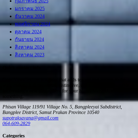
กุมภาพันธ์ 2025
มกราคม 2025
ธันวาคม 2024
พฤศจิกายน 2024
ตุลาคม 2024
กันยายน 2024
สิงหาคม 2024
สิงหาคม 2023
Quick contact info
GoodVibesTexture is a paint that adds texture and pattern to the
wall, making it dimensional, distinctive, and durable. It is suitable
for creating a new atmosphere for your home.
Mazim.Unusual or
something.
Phisan Village 119/91 Village No. 5, Bangpleeyai Subdistrict,
Bangplee District, Samut Prakan Province 10540
supotraksavana@gmail.com
064-609-2829
Categories