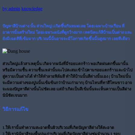
by
admin
knowledge
ปัญหาสีบ้านด่าง นั้น ส่วนใหญ่ เเกิดขึ้นกันหมดเลย โดยเฉพาะบ้านเรือน ที่
อาคารนั้นสร้างใหม่ โดยเฉพาะผนังที่ดูกว้างมาก
เทคนิคแก้สีบ้านเป็นด่าง
และ
ยังมีเฉดสีที่เข้มมาก บริเวณนี้นั้นอาจจะมีโอกาศเกิดขึ้นนั้นสูงมาก เลยทีเดียว
ส่วนใหญ่แล้วสาเหตุนั้น เกิดจากผนังที่มีรอยแตกร้าว พอเกิดฝนตกขึ้นมานั้น
หรือมีความชื้น ความชื้นเหล่านั้นจะไปสะสมเข้าไปตามรอยแตกร้าวและนำไป
สู่ความเป็นด่างได้ ทำให้ทำลายฟิล์มสี ทำให้บ้านนั้นสีด่างนั้นเอง ( บ้านใหม่นั้น
จะมีความด่างของปูนนั้นเข้มข้นกว่าบ้านเก่ามาก) บ้านไหนที่ทาสีโทนขาว อาจ
จะมองปัญหาสีด่างนั้นไม่ชัดเลย แต่ถ้าเกิดเป็นสีเข้มนั้นจะเห็นความเป็นสีด่าง
นัน้ชัดเจนมาก
วิธีการแก้ไข
1.
ให้เรานั้นทำความสะอาดพื้นผิวบริเวณที่เกิดปัญหาสีด่างให้สะอาด
2.
ให้เรานัน้ทาสีรองพื้นปูนเก่าบริเวณที่เกิดปัญหาสีด่างชุ่มจำนวน 1 รอบ