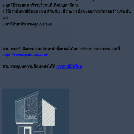
3.
อุดโป๊วรอยแตกร้าวบริเวณที่เกิดปัญหาสีด่าง
4.
ให้เรานั้นทาสียืดยุ่น เช่น สีกันซึม , สี 7 in 1 เพื่อชะลอการเกิดรอยร้าวเพิ่มนั้น
เอง
5
.ทาสีทับหน้าเกรดสูง 2-3 รอบ
สามารถเข้าถึงบทความก่อนหน้าทั้งหมดได้อย่างง่ายดายจากบทความนี้
https://roomspainting.com/
สามารถดูบทความย้อนหลังได้ที่
การทาสีมือใหม่