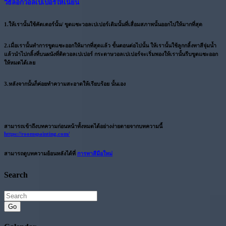
วิธีลอกวอลเปเปอร์ให้เนียน
1.
ให้เรานั้นใช้คัตเตอร์นั้น/ ขูดแซะวอลเปเปอร์เดิมนั้นที่เสื่อมสภาพนั้นออกไปให้มากที่สุด
2.
เมื่อเรานั้นทำการขูดแซะออกให้มากที่สุดแล้ว ขั้นตอนต่อไปนั้น ให้เรานั้นใช้ลูกกลิ้งทาสีจุ่มน้ำ
แล้วนำไปกลิ้งที่บนผนังที่ติดวอลเปเปอร์ กระดาษวอลเปเปอร์จะเริ่มพองให้เรานั้นรีบขูดแซะออก
ให้หมดได้เลย
3.
หลังจากนั้นก็ค่อยทำความสะอาดให้เรียบร้อย นั้นเอง
สามารถเข้าถึงบทความก่อนหน้าทั้งหมดได้อย่างง่ายดายจากบทความนี้
https://roomspainting.com/
สามารถดูบทความย้อนหลังได้ที่
การทาสีมือใหม่
Search
Go