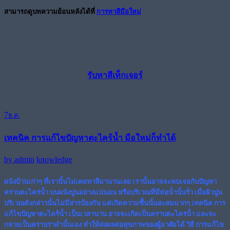
สามารถดูบทความย้อนหลังได้ที่
การทาสีมือใหม่
รับทาสีเท็กเจอร์
7
ธ.ค.
เทคนิค การแก้ไขปัญหาตะไคร้น้ำ มือใหม่ก็ทำได้
by
admin
knowledge
ผนังบ้านเก่าๆ ที่เรานั้นไม่เคยทาสีมานานเลย เรานั้นอาจจะพบเจอกับปัญหา
คราบตะไคร่น้ำ บนผนังปูนอย่างแน่นอน หรือบริเวณที่มีท่อน้ำนั้นรั่ว เมื่อผิวปูน
บริเวณดังกล่าวนั้นไม่มีสารป้องกัน แต่เกิดความชื้นนั้นสะสมมากๆ
เทคนิค การ
แก้ไขปัญหาตะไคร้น้ำ
เป็นเวลานาน อาจจะเกิดเป็นคราบตะไคร่น้ำ และจะ
กลายเป็นคราบราดำนั้นเอง ทำให้ส่งผลต่อสุขภาพของผู้อาศัยได้ วิธี การแก้ไข