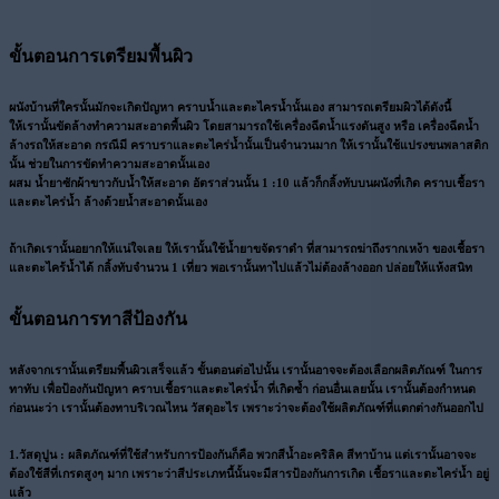
ขั้นตอนการเตรียมพื้นผิว
ผนังบ้านที่ใครนั้นมักจะเกิดปัญหา คราบน้ำและตะไครน้ำนั้นเอง สามารถเตรียมผิวได้ดังนี้
ให้เรานั้นขัดล้างทำความสะอาดพื้นผิว โดยสามารถใช้เครื่องฉีดน้ำแรงดันสูง หรือ เครื่องฉีดน้ำ
ล้างรถให้สะอาด กรณีมี คราบราและตะไคร่น้ำนั้นเป็นจำนวนมาก ให้เรานั้นใช้แปรงขนพลาสติก
นั้น ช่วยในการขัดทำความสะอาดนั้นเอง
ผสม น้ำยาซักผ้าขาวกับน้ำให้สะอาด อัตราส่วนนั้น 1 :10 แล้วก็กลิ้งทับบนผนังที่เกิด คราบเชื้อรา
และตะไคร่น้ำ ล้างด้วยน้ำสะอาดนั้นเอง
ถ้าเกิดเรานั้นอยากให้แน่ใจเลย ให้เรานั้นใช้น้ำยาขจัดราดำ ที่สามารถฆ่าถึงรากเหง้า ของเชื้อรา
และตะไคร้น้ำได้ กลิ้งทับจำนวน 1 เที่ยว พอเรานั้นทาไปแล้วไม่ต้องล้างออก ปล่อยให้แห้งสนิท
ขั้นตอนการทาสีป้องกัน
หลังจากเรานั้นเตรียมพื้นผิวเสร็จแล้ว ขั้นตอนต่อไปนั้น เรานั้นอาจจะต้องเลือกผลิตภัณฑ์ ในการ
ทาทับ เพื่อป้องกันปัญหา คราบเชื้อราและตะไคร่น้ำ ที่เกิดซ้ำ ก่อนอื่นเลยนั้น เรานั้นต้องกำหนด
ก่อนนะว่า เรานั้นต้องทาบริเวณไหน วัสดุอะไร เพราะว่าจะต้องใช้ผลิตภัณฑ์ที่แตกต่างกันออกไป
1.วัสดุปูน :
ผลิตภัณฑ์ที่ใช้สำหรับการป้องกันก็คือ พวกสีน้ำอะคริลิค สีทาบ้าน แต่เรานั้นอาจจะ
ต้องใช้สีที่เกรดสูงๆ มาก เพราะว่าสีประเภทนี้นั้นจะมีสารป้องกันการเกิด เชื้อราและตะไคร่น้ำ อยู่
แล้ว