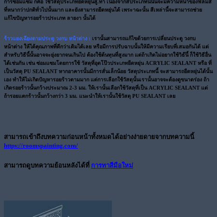
การซ่อมแซม ก็คือ ใช้วัสดุประเภทยืดหยุ่นสู.ทา เนื่องจากสีประเภทนี้นั้นจะมีความหนาของฟิล์มสี
ที่หนากว่าปกติทั่วไปนั้นมาก และยังสามารถยืดหยุ่นได้ เพระาฉะนั้น สีเหล่านี้จะสามารถช่วย
แก้ไขปัญหารอยร้าวประเภท ลายงา นั้นได้
ร้าวแยงเฉียงตามประตู วงกบ หน้าต่าง :
เรานั้นสามารถแก้ไขด้วยการเปลี่ยนประตู วงกบ
หน้าต่าง ให้ได้คุณภาพที่ดีกว่าเดิมได้เลย หรือมีการปรับฉาบนั้นให้มีความเรียบที่เสมอกันได้ แต่
สำหรับวิธีนี้นั้นอาจจะยุ่งยากจนเกินไป ต้องใช้ต้นทุนที่สูงมาก แต่ถ้าเกิดไม่อยากใช้วิธ๊นี้ ก็ใช้วิธีอื่น
ได้เช่นกัน เช่น ซ่อมแซมโดยการใช้ วัสดุที่อุดโป๊วประเภทยืดหยุ่น ACRYLIC SEALANT หรือ ที่
เป็นวัสดุ PU SEALANT หากอาคารนั้นมีการสั่นเล็กน้อย วัสดุประเภทนี้ จะสามารถยืดหยุ่นได้นั้น
เอง ทำให้ไม่เกิดปัญหารอยร้าวตามมาก แต่การเลือกใช้วัสดุนั้นเรานั้นอาจจะต้องดูขนาดร่อง ถ้า
เกิดรอยร้าวนั้นกว้างประมาณ 2-3 มม. ให้เรานั้นเลือกใช้วัสดุที่เป็น ACRYLIC SEALANT แต่
ถ้ารอยแตกร้าวนั้นกว้างกว่า 3 มม. แนะนำให้เรานั้นใช้วัสดุ PU SEALANT เลย
สามารถเข้าถึงบทความก่อนหน้าทั้งหมดได้อย่างง่ายดายจากบทความนี้
https://roomspainting.com/
สามารถดูบทความย้อนหลังได้ที่
การทาสีมือใหม่