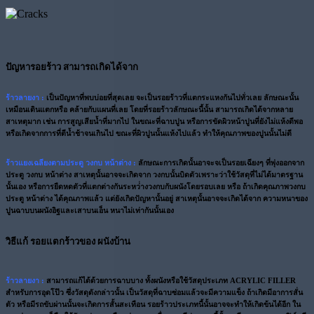
ปัญหารอยร้าว สามารถเกิดได้จาก
ร้าวลายงา :
เป็นปัญหาที่พบบ่อยที่สุดเลย จะเป็นรอยร้าวที่แตกระแหงกันไปทั่วเลย ลักษณะนั้น
เหมือนเดินแตกหรือ คล้ายกับแผนที่เลย โดยที่รอยร้าวลักษณะนี้นั้น สามารถเกิดได้จากหลาย
สาเหตุมาก เช่น การสูญเสียน้ำที่มากไป ในขณะที่ฉาบปูน หรือการขัดผิวหน้าปูนที่ยังไม่แห้งดีพอ
หรือเกิดจากการที่ตีน้ำช้าจนเกินไป ขณะที่ผิวปูนนั้นแห้งไปแล้ว ทำให้คุณภาพของปูนนั้นไม่ดี
ร้าวแยงเฉลียงตามประตู วงกบ หน้าต่าง :
ลักษณะการเกิดนั้นอาจะจเป็นรอยเฉียงๆ ที่พุ่งออกจาก
ประตู วงกบ หน้าต่าง สาเหตุนั้นอาจจะเกิดจาก วงกบนั้นบิดตัวเพราะว่าใช้วัสดุที่ไม่ได้มาตรฐาน
นั้นเอง หรือการยืดหดตัวที่แตกต่างกันระหว่่างวงกบกับผนังโดยรอบเลย หรือ ถ้าเกิดคุณภาพวงกบ
ประตู หน้าต่าง ได้คุณภาพแล้ว แต่ยังเกิดปัญหานั้นอยู่ สาเหตุนั้นอาจจะเกิดได้จาก ความหนาของ
ปูนฉาบบนผนังอิฐและเสาบนเอ็น หนาไม่เท่ากันนั้นเอง
วิธีแก้ รอยแตกร้าวของ ผนังบ้าน
ร้าวลายงา :
สามารถแก้ได้ด้วยการฉาบบาง ทั้งผนังหรือใช้วัสดุประเภท ACRYLIC FILLER
สำหรับการอุดโป๊ว ซึ่งวัสดุดังกล่าวนั้น เป็นวัสดุที่ฉาบซ่อมแล้วจะมีความแข็ง ถ้าเกิดมีอาการสั่น
ตัว หรือมีรถขับผ่านนั้นจะเกิดการสั้นสะเทือน รอยร้าวประเภทนี้นั้นอาจจะทำให้เกิดข้นได้อีก ใน