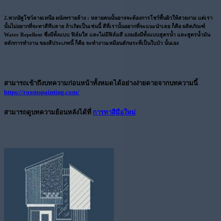
2.พวกอิฐโชว์ลายเหนือ ผนังทรายล้าง :
หลายคนนั้นอาจจะต้องการโชว์พื้นผิวให้สวยงาม แต่เรา
นั้นไม่อยากที่จะทาสีทึบลาย ถ้าเกิดเป็นเช่นนี้ สีที่เรานั้นอยากที่จะแนะนำเลย ก็คือ ผลิตภัณฑ์
Water Repellent ซึ่งมีทั้งแบบ ฟิล์มใส และไม่มีฟิล์มสี แถมยังมีทั้งแบบสูตรน้ำ และสูตรน้ำมัน
หลักการทำงาน ของสีประเภทนี้ ก็คือ จะทำงานเหมือนลักษระที่เป็นใบบัว นั้นเอง
สามารถเข้าถึงบทความก่อนหน้าทั้งหมดได้อย่างง่ายดายจากบทความนี้
https://roomspainting.com/
สามารถดูบทความย้อนหลังได้ที่
การทาสีมือใหม่