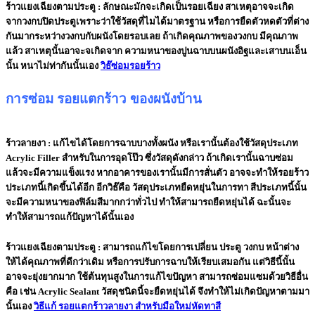
ร้าวแยงเฉียงตามประตู :
ลักษณะมักจะเกิดเป็นรอยเฉียง สาเหตุอาจจะเกิด
จากวงกบปิดประตูเพราะว่าใช้วัสดุที่ไมได้มาตรฐาน หรือการยืดตัวหดตัวที่ต่าง
กันมากระหว่างวงกบกับผนังโดยรอบเลย ถ้าเกิดคุณภาพของวงกบ มีคุณภาพ
แล้ว สาเหตุนั้นอาจะจเกิดจาก ความหนาของปูนฉาบบนผนังอิฐและเสาบนเอ็น
นั้น หนาไม่ท่ากันนั้นเอง
วิธ๊ซ่อมรอยร้าว
การซ่อม รอยแตกร้าว ของผนังบ้าน
ร้าวลายงา :
แก้ไขได้โดยการฉาบบางทั้งผนัง หรือเรานั้นต้องใช้วัสดุประเภท
Acrylic Filler สำหรับในการอุดโป๊ว ซึ่งวัสดุดังกล่าว ถ้าเกิดเรานั้นฉาบซ่อม
แล้วจะมีความแข็งแรง หากอาคารของเรานั้นมีการสั่นตัว อาจจะทำให้รอยร้าว
ประเภทนี้เกิดขึ้นได้อีก อีกวิธ๊คือ วัสดุประเภทยืดหยุ่นในการทา สีประเภทนี้นั้น
จะมีความหนาของฟิล์มสีมากกว่าทั่วไป ทำให้สามารถยืดหยุ่นได้ ฉะนั้นจะ
ทำให้สามารถแก้ปัญหาได้นั้นเอง
ร้าวแยงเฉียงตามประตู :
สามารถแก้ไขโดยการเปลี่ยน ประตู วงกบ หน้าต่าง
ให้ได้คุณภาพที่ดีกว่าเดิม หรือการปรับการฉาบให้เรียบเสมอกัน แต่วิธีนี้นั้น
อาจจะยุ่งยากมาก ใช้ต้นทุนสูงในการแก้ไขปัญหา สามารถซ่อมแซมด้วยวิธีอื่น
คือ เช่น Acrylic Sealant วัสดุชนิดนี้จะยืดหยุ่นได้ จึงทำให้ไม่เกิดปัญหาตามมา
นั้นเอง
วิธีแก้ รอยแตกร้าวลายงา สำหรับมือใหม่หัดทาสี