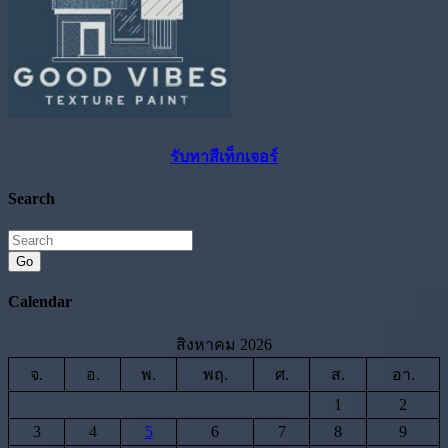
รับทาสีเท็กเจอร์
Search
Go
Calendar
สิงหาคม 2026
จ.
อ.
พ.
พฤ.
ศ.
ส.
อา.
1
2
3
4
5
6
7
8
9