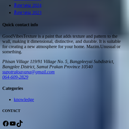
สิงหาคม 2024
สิงหาคม 2023
Quick contact info
GoodVibesTexture is a paint that adds texture and pattern to the
wall, making it dimensional, distinctive, and durable. It is suitable
for creating a new atmosphere for your home.
Mazim.Unusual or
something.
Phisan Village 119/91 Village No. 5, Bangpleeyai Subdistrict,
Bangplee District, Samut Prakan Province 10540
supotraksavana@gmail.com
064-609-2829
Categories
knowledge
CONTACT
Facebook
YouTube
TikTok