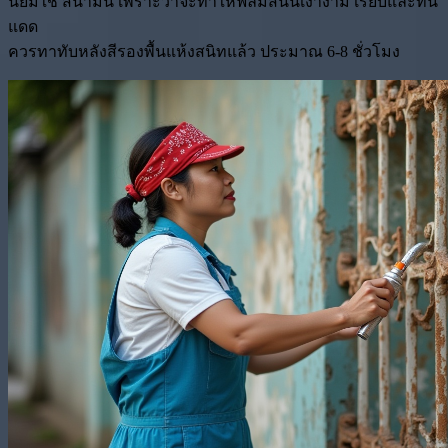
นิยมใช้ สีน้ำมัน เพราะว่าจะทำให้ฟิล์มสีนั้นเงางาม เรียบและทน
แดด
ควรทาทับหลังสีรองพื้นแห้งสนิทแล้ว ประมาณ 6-8 ชั่วโมง