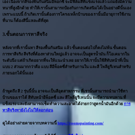
เอง เนื่องจากสีรองพื้นกันสนิมอีพ็อกซี่ จะมีฟิล์มสีที่แข็งแรงแล้ว แถมยังมีความ
หนาที่สูงอีกด้วย ทำให้เรานั้นสามารถป้องกันการเกิดสนิมได้เป็นอย่างดีนั้นเอง
เพราะแบบนี้ ถ้าเกิดเรานั้นต้องการโครงเหล็กบ้านของเรานั้นมีอายุการใช้งาน
ที่นาน ก็ต้องสีนี้แหละดีที่สุด
3.ขั้นตอนการทาสีจริง
หลังจากที่เรานั้นทา สีรองพื้นกันสนิม แล้ว ขั้นตอนต่อไปก็คงไม่พ้น ขั้นตอน
การทาสีจริง สีจริงที่ต้องทาส่วนใหญ่แล้ว อาจจะเป็นสูตรน้ำมัน ก็โอเคมากใน
ระดับนึง แต่ถ้าเกิดอยากที่จะให้แนะนำเลย อยากให้เรานั้นใช้สีทับหน้าที่เป็น
แบบ 2 ส่วนมากกว่าคือ แบบ สีอีพ็อคซี่สำหรับภานใน และสี โพลียูรีเทนสำหรับ
ภายนอกได้นั้นเอง
ถ้าพูดถึง สี 2 รุ่นนี้นั้น อาจจะเป็นสีอุตสาหกรรม ที่เรานั้นสามารถนำมาใช้ทา
บ้านของเราได้ สีทับหน้าอีพ็อคซี่ และ สีโพลียูรีเทนนั้น จะมีความทนทาน ที่
แข็งแรง และยังสามารถเช็ดทำความสะอาดได้ง่ายกว่าสูตรน้ำมันอีกด้วย
การ
ทาสีจริงทายังไงไม่ให้ลอกล่อน
ดูได้อย่างง่ายดายจากบทความนี้
https://roomspainting.com/