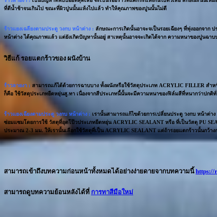
ที่ตีน้ำช้าจนเกินไป ขณะที่ผิวปูนนั้นแห้งไปแล้ว ทำให้คุณภาพของปูนนั้นไม่ดี
ร้าวแยงเฉลียงตามประตู วงกบ หน้าต่าง :
ลักษณะการเกิดนั้นอาจะจเป็นรอยเฉียงๆ ที่พุ่งออกจาก ป
หน้าต่าง ได้คุณภาพแล้ว แต่ยังเกิดปัญหานั้นอยู่ สาเหตุนั้นอาจจะเกิดได้จาก ความหนาของปูนฉาบ
วิธีแก้ รอยแตกร้าวของ ผนังบ้าน
ร้าวลายงา :
สามารถแก้ได้ด้วยการฉาบบาง ทั้งผนังหรือใช้วัสดุประเภท ACRYLIC FILLER สำหรับการอ
ก็คือ ใช้วัสดุประเภทยืดหยุ่นสู.ทา เนื่องจากสีประเภทนี้นั้นจะมีความหนาของฟิล์มสีที่หนากว่าปกต
ร้าวแยงเฉียงตามประตู วงกบ หน้าต่าง :
เรานั้นสามารถแก้ไขด้วยการเปลี่ยนประตู วงกบ หน้าต่าง ให้ได
ซ่อมแซมโดยการใช้ วัสดุที่อุดโป๊วประเภทยืดหยุ่น ACRYLIC SEALANT หรือ ที่เป็นวัสดุ PU SEALAN
ประมาณ 2-3 มม. ให้เรานั้นเลือกใช้วัสดุที่เป็น ACRYLIC SEALANT แต่ถ้ารอยแตกร้าวนั้นกว้าง
สามารถเข้าถึงบทความก่อนหน้าทั้งหมดได้อย่างง่ายดายจากบทความนี้
https:/
สามารถดูบทความย้อนหลังได้ที่
การทาสีมือใหม่