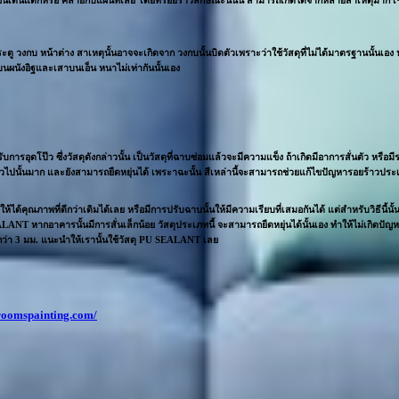
ระตู วงกบ หน้าต่าง สาเหตุนั้นอาจจะเกิดจาก วงกบนั้นบิดตัวเพราะว่าใช้วัสดุที่ไม่ได้มาตรฐานนั้นเ
บนผนังอิฐและเสาบนเอ็น หนาไม่เท่ากันนั้นเอง
ุดโป๊ว ซึ่งวัสดุดังกล่าวนั้น เป็นวัสดุที่ฉาบซ่อมแล้วจะมีความแข็ง ถ้าเกิดมีอาการสั่นตัว หรือมี
ิทั่วไปนั้นมาก และยังสามารถยืดหยุ่นได้ เพระาฉะนั้น สีเหล่านี้จะสามารถช่วยแก้ไขปัญหารอยร้าวประ
้คุณภาพที่ดีกว่าเดิมได้เลย หรือมีการปรับฉาบนั้นให้มีความเรียบที่เสมอกันได้ แต่สำหรับวิธีนี้นั้นอาจจะ
T หากอาคารนั้นมีการสั่นเล็กน้อย วัสดุประเภทนี้ จะสามารถยืดหยุ่นได้นั้นเอง ทำให้ไม่เกิดปัญหาร
กว่า 3 มม. แนะนำให้เรานั้นใช้วัสดุ PU SEALANT เลย
/roomspainting.com/